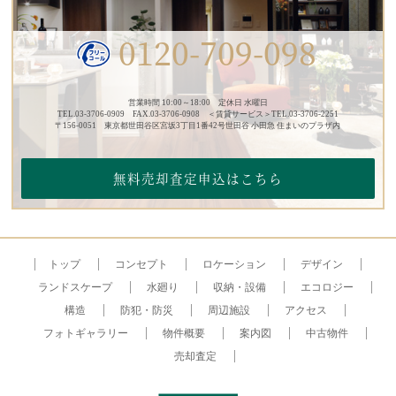
0120-709-098
営業時間 10:00～18:00 定休日 水曜日
TEL.03-3706-0909 FAX.03-3706-0908 ＜賃貸サービス＞TEL.03-3706-2251
〒156-0051 東京都世田谷区宮坂3丁目1番42号世田谷 小田急 住まいのプラザ内
無料売却査定申込はこちら
トップ
コンセプト
ロケーション
デザイン
ランドスケープ
水廻り
収納・設備
エコロジー
構造
防犯・防災
周辺施設
アクセス
フォトギャラリー
物件概要
案内図
中古物件
売却査定