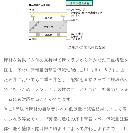
床材を防振ゴム付の支持脚で床スラブから浮かせた二重構造を
採用。床材の床軽量衝撃音低減性能は⊿LL（Ⅱ）-3です。ま
た天井においても二重天井とし、配管を直接スラブに埋め込ん
でいないため、メンテナンス性の向上とともに、将来のリフォ
ームにも対応することができます。
※⊿L等級は床材の衝撃音レベル低減量の試験結果によって表
示される等級です。※実際の建物の床衝撃音レベル低減量は躯
体性能や壁際・開口部の納まりによって変化しますので、⊿L