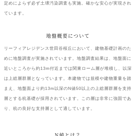
定めによらず必ず土壌汚染調査も実施。確かな安心が実現され
ています。
地盤概要について
リーフィアレジデンス世田谷桜丘において、建物基礎計画のた
めに地盤調査が実施されています。地盤調査結果は、地盤面に
近いところから約13m付近までは関東ローム層が堆積し、以深
は上総層群層となっています。本建物では規模や建物重量を踏
まえ、地盤面より約13m以深のN値50以上の上総層群層を支持
層とする杭基礎が採用されています。この層は非常に強固であ
り、杭の良好な支持層として適しています。
N値とは？